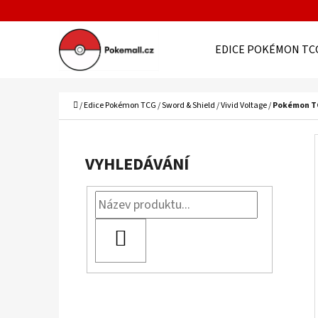
K
Přejít
O
Zpět
Zpět
na
EDICE POKÉMON TC
Š
do
do
obsah
Í
obchodu
obchodu
C
K
Domů
/
Edice Pokémon TCG
/
Sword & Shield
/
Vivid Voltage
/
Pokémon TC
P
O
VYHLEDÁVÁNÍ
S
T
R
HLEDAT
A
N
N