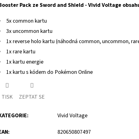
Booster Pack ze Sword and Shield - Vivid Voltage obsah
5x common kartu
3x uncommon kartu
1x reverse holo kartu (náhodná common, uncommon, rar
1x rare kartu
1x kartu energie
1x kartu s kódem do Pokémon Online
TISK
ZEPTAT SE
KATEGORIE
:
Vivid Voltage
EAN
:
820650807497