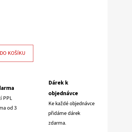
DO KOŠÍKU
Dárek k
darma
objednávce
tí PPL
Ke každé objednávce
ma od 3
přidáme dárek
zdarma.