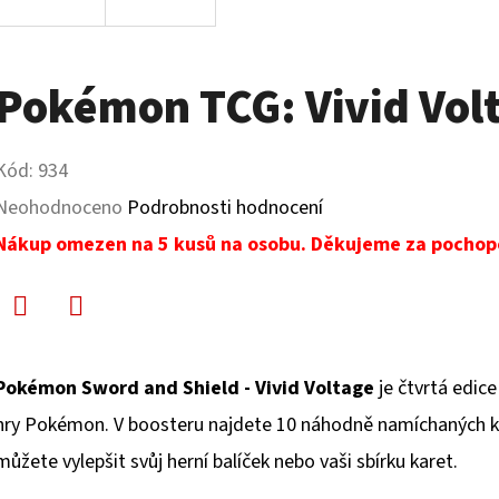
Pokémon TCG: Vivid Vol
Kód:
934
Průměrné
Neohodnoceno
Podrobnosti hodnocení
hodnocení
Nákup omezen na 5 kusů na osobu. Děkujeme za pochop
produktu
je
Facebook
Twitter
0,0
Pokémon Sword and Shield - Vivid Voltage
je čtvrtá edic
z
hry Pokémon. V boosteru najdete 10 náhodně namíchaných kar
5
můžete vylepšit svůj herní balíček nebo vaši sbírku karet.
hvězdiček.