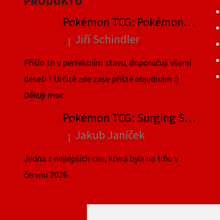
PRODUKTŮ
Pokémon TCG: Pokémon GO Elite Trainer Box
Jiří Schindler
|
Hodnocení produktu je 5 z 5 hvězdiček.
Přišlo to v perfektním stavu, doporučuji všemi
deseti ! Určitě zde zase příště objednám :)
Děkuji moc
Pokémon TCG: Surging Sparks Elite Trainer Box
Jakub Janíček
|
Hodnocení produktu je 4 z 5 hvězdiček.
Jedna z nejlepších cen, která byla na trhu v
červnu 2026