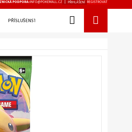
ZNICKÁ PODPORA:
INFO@POKEMALL.CZ
REGISTROVAT
PŘIHLÁŠENÍ
Hledat
Nákupn
PŘÍSLUŠENSTVÍ
košík
Následující