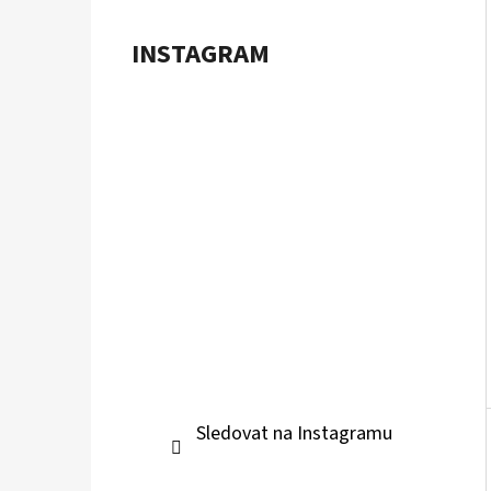
Í
P
INSTAGRAM
A
POKÉMON TCG: ME05 PITCH BLACK -
BOOSTER BUNDLE
N
899 Kč
E
L
Sledovat na Instagramu