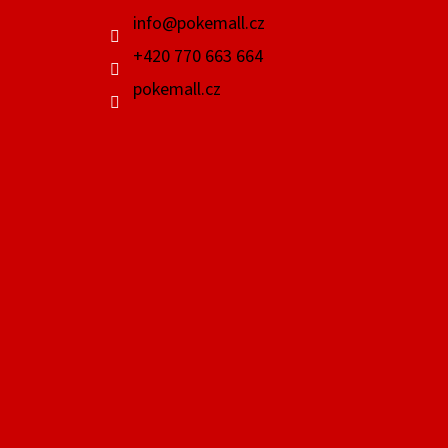
Í
info
@
pokemall.cz
+420 770 663 664
pokemall.cz