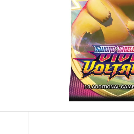
POKÉMON TCG: ME05 PITCH BLACK - ELITE
POKÉMON TCG: GO
TRAINER BOX
449 Kč
1 899 Kč