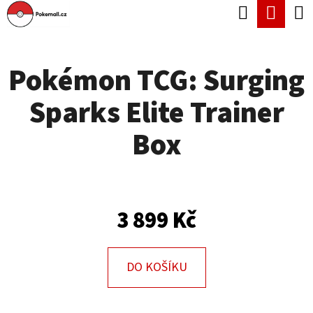
K
Hledat
Náku
Přejít
O
Zpět
Zpět
na
koší
Š
obsah
Pokémon TCG: Surging
Í
C
K
Sparks Elite Trainer
O
P
Box
O
T
Ř
3 899 Kč
E
B
U
DO KOŠÍKU
J