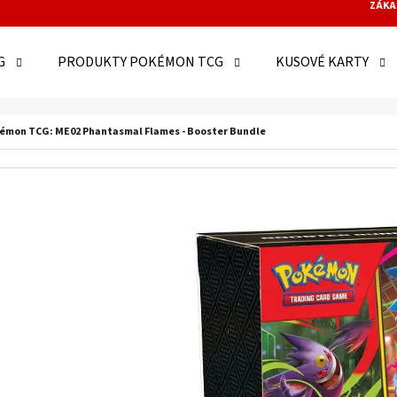
ZÁKA
G
PRODUKTY POKÉMON TCG
KUSOVÉ KARTY
O POTŘEBUJETE NAJÍT?
émon TCG: ME02 Phantasmal Flames - Booster Bundle
HLEDAT
DOPORUČUJEME