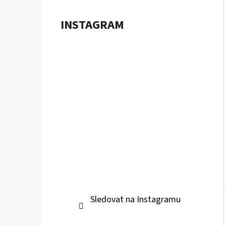
Í
P
INSTAGRAM
A
POKÉMON TCG: ME05 PITCH BLACK -
BOOSTER BUNDLE
N
899 Kč
E
L
Sledovat na Instagramu