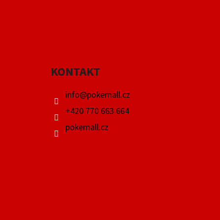
Z
Á
P
A
KONTAKT
T
Í
info
@
pokemall.cz
+420 770 663 664
pokemall.cz