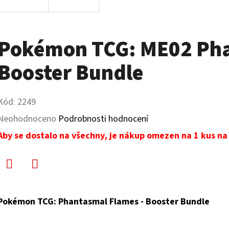
Pokémon TCG: ME02 Pha
Booster Bundle
Kód:
2249
Průměrné
Neohodnoceno
Podrobnosti hodnocení
hodnocení
Aby se dostalo na všechny, je nákup omezen na 1 kus n
produktu
je
Facebook
Twitter
0,0
Pokémon TCG: Phantasmal Flames - Booster Bundle
z
5