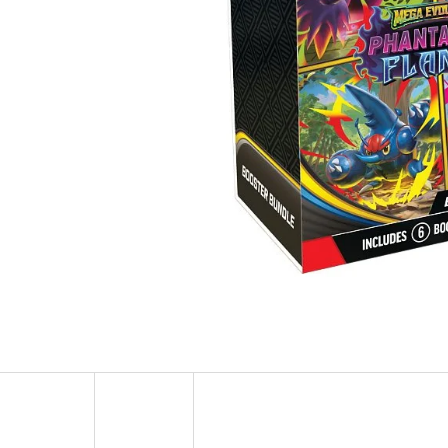
POKÉMON TCG: ME05 PITCH BLACK - ELITE
POKÉMON TCG: GO
TRAINER BOX
449 Kč
1 899 Kč