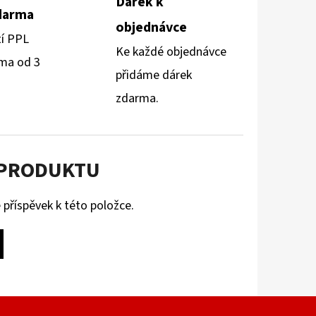
Dárek k
darma
objednávce
tí PPL
Ke každé objednávce
ma od 3
přidáme dárek
zdarma.
 PRODUKTU
 příspěvek k této položce.