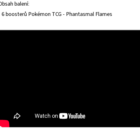
Obsah balení:
hvězdiček.
• 6 boosterů Pokémon TCG - Phantasmal Flames