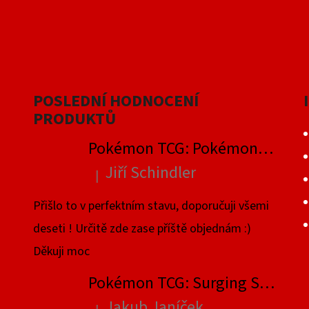
POSLEDNÍ HODNOCENÍ
PRODUKTŮ
Pokémon TCG: Pokémon GO Elite Trainer Box
Jiří Schindler
|
Hodnocení produktu je 5 z 5 hvězdiček.
Přišlo to v perfektním stavu, doporučuji všemi
deseti ! Určitě zde zase příště objednám :)
Děkuji moc
Pokémon TCG: Surging Sparks Elite Trainer Box
Jakub Janíček