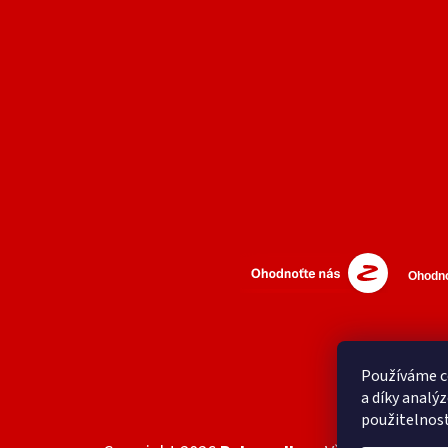
Používáme c
a díky analý
použitelnos