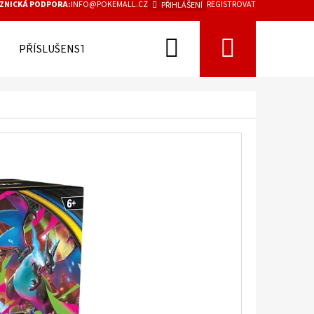
ZNICKÁ PODPORA:
INFO@POKEMALL.CZ
REGISTROVAT
PŘIHLÁŠENÍ
Hledat
Nákupn
PŘÍSLUŠENSTVÍ
košík
Následující