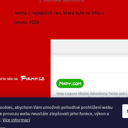
|
Hodnocení produktu je 4 z 5 hvězdiček.
Jedna z nejlepších cen, která byla na trhu v
červnu 2026
ookies, abychom Vám umožnili pohodlné prohlížení webu
ze provozu webu neustále zlepšovali jeho funkce, výkon a
t.
Více informací