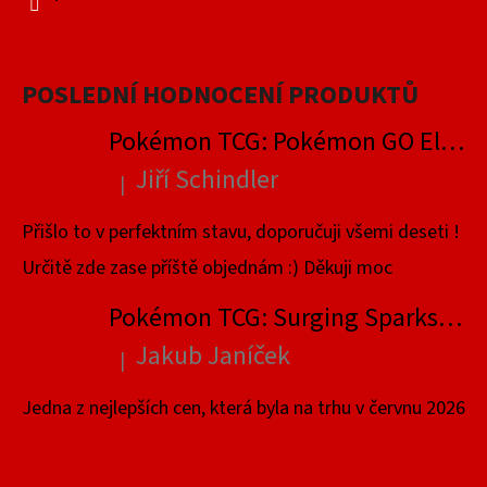
POSLEDNÍ HODNOCENÍ PRODUKTŮ
Pokémon TCG: Pokémon GO Elite Trainer Box
Jiří Schindler
|
Hodnocení produktu je 5 z 5 hvězdiček.
Přišlo to v perfektním stavu, doporučuji všemi deseti !
Určitě zde zase příště objednám :) Děkuji moc
Pokémon TCG: Surging Sparks Elite Trainer Box
Jakub Janíček
|
Hodnocení produktu je 4 z 5 hvězdiček.
Jedna z nejlepších cen, která byla na trhu v červnu 2026