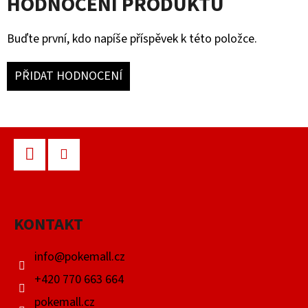
HODNOCENÍ PRODUKTU
Buďte první, kdo napíše příspěvek k této položce.
PŘIDAT HODNOCENÍ
Z
Á
P
Facebook
Instagram
A
KONTAKT
T
Í
info
@
pokemall.cz
+420 770 663 664
pokemall.cz