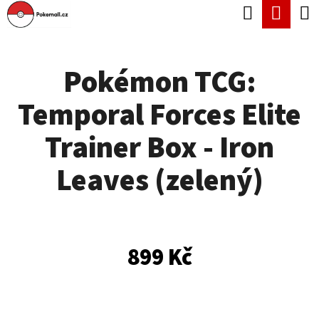
K
Hledat
Náku
Přejít
O
Zpět
Zpět
na
koší
Š
obsah
Pokémon TCG:
Í
C
K
Temporal Forces Elite
O
P
Trainer Box - Iron
O
Leaves (zelený)
T
Ř
E
B
899 Kč
U
J