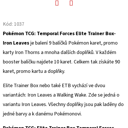
D
Facebook
Twitter
O
Kód:
1037
P
Pokémon TCG: Temporal Forces Elite Trainer Box-
O
R
Iron Leaves
je balení 9 balíčků Pokémon karet, promo
U
karty Iron Thorns a mnoha dalších doplňků. V každém
Č
booster balíčku najdete 10 karet. Celkem tak získáte 90
U
J
karet, promo kartu a doplňky.
E
Elite Trainer Box nebo také ETB vychází ve dvou
M
E
variantách: Iron Leaves a Walking Wake. Zde se jedná o
variantu Iron Leaves. Všechny doplňky jsou pak laděny do
jedné barvy a k danému Pokémonovi.
POKÉMON
UP:
ELITE