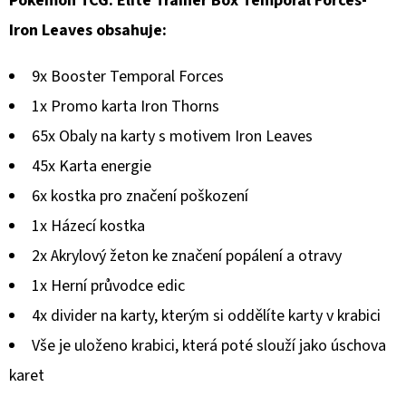
Pokémon TCG: Elite Trainer Box Temporal Forces-
SERIES
-
Iron Leaves obsahuje:
PIKACHU
PRO-
BINDER
9x Booster Temporal Forces
9
KAPESNÍ
1x Promo karta Iron Thorns
ZAPÍNACÍ
ALBUM
65x Obaly na karty s motivem Iron Leaves
999
45x Karta energie
Kč
6x kostka pro značení poškození
1x Házecí kostka
2x Akrylový žeton ke značení popálení a otravy
1x Herní průvodce edic
4x divider na karty, kterým si oddělíte karty v krabici
Vše je uloženo krabici, která poté slouží jako úschova
karet