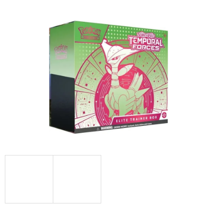
E
T
E
N
A
J
Í
T
?
HLEDAT