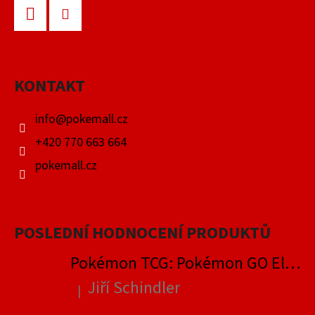
Á
P
Facebook
Instagram
A
KONTAKT
T
Í
info
@
pokemall.cz
+420 770 663 664
pokemall.cz
POSLEDNÍ HODNOCENÍ PRODUKTŮ
Pokémon TCG: Pokémon GO Elite Trainer Box
Jiří Schindler
|
Hodnocení produktu je 5 z 5 hvězdiček.