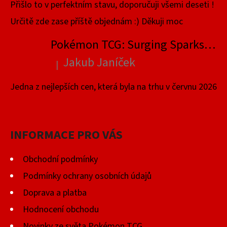
Přišlo to v perfektním stavu, doporučuji všemi deseti !
Určitě zde zase příště objednám :) Děkuji moc
Pokémon TCG: Surging Sparks Elite Trainer Box
Jakub Janíček
|
Hodnocení produktu je 4 z 5 hvězdiček.
Jedna z nejlepších cen, která byla na trhu v červnu 2026
INFORMACE PRO VÁS
Obchodní podmínky
Podmínky ochrany osobních údajů
Doprava a platba
Hodnocení obchodu
Novinky ze světa Pokémon TCG