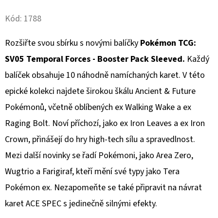
Facebook
Twitter
Kód:
1788
D
O
Rozšiřte svou sbírku s novými balíčky
Pokémon
TCG:
P
O
SV05 Temporal Forces - Booster Pack Sleeved.
Každý
R
balíček obsahuje 10 náhodně namíchaných karet. V této
U
epické kolekci najdete širokou škálu Ancient & Future
Č
Pokémonů, včetně oblíbených ex Walking Wake a ex
U
J
Raging Bolt. Noví příchozí, jako ex Iron Leaves a ex Iron
E
Crown, přinášejí do hry high-tech sílu a spravedlnost.
M
Mezi další novinky se řadí Pokémoni, jako Area Zero,
E
Wugtrio a Farigiraf, kteří mění své typy jako Tera
Pokémon ex. Nezapomeňte se také připravit na návrat
POKÉMON
karet ACE SPEC s jedinečně silnými efekty.
TCG:
ME05