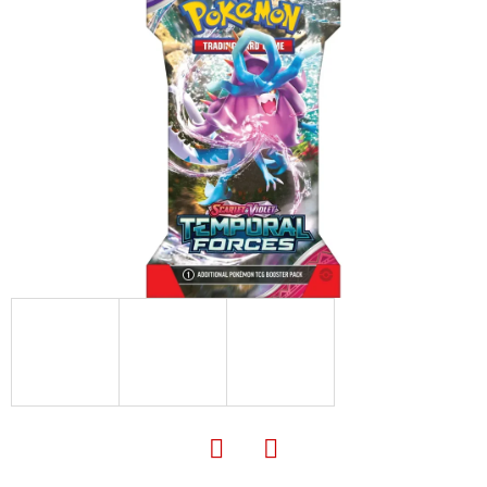
E
T
E
N
A
J
Í
T
?
HLEDAT