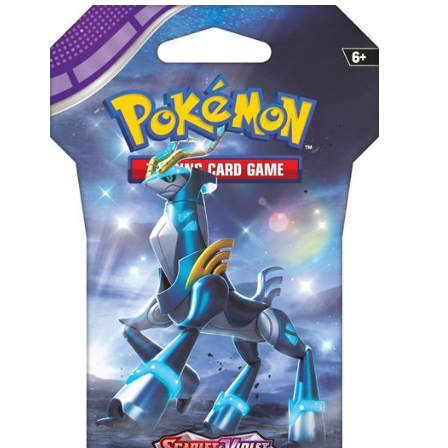
PITCH
BLACK
-
ELITE
TRAINER
BOX
1
899
Kč