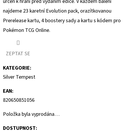
určen k hraní před vydáním edice. V každém balení
najdeme 23 karetní Evolution pack, orazítkovanou
D
O
Prerelease kartu, 4 boostery sady a kartu s kódem pro
P
Pokémon TCG Online.
O
R
U
ZEPTAT SE
Č
U
KATEGORIE
:
J
Silver Tempest
E
M
EAN
:
E
820650851056
Položka byla vyprodána…
POKÉMON
UP:
DOSTUPNOST:
ELITE