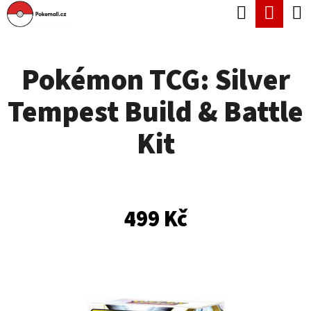
K
Hledat
Náku
Přejít
O
Zpět
Zpět
na
koší
Š
obsah
Pokémon TCG: Silver
Í
C
K
Tempest Build & Battle
O
P
Kit
O
T
Ř
499 Kč
E
B
U
J