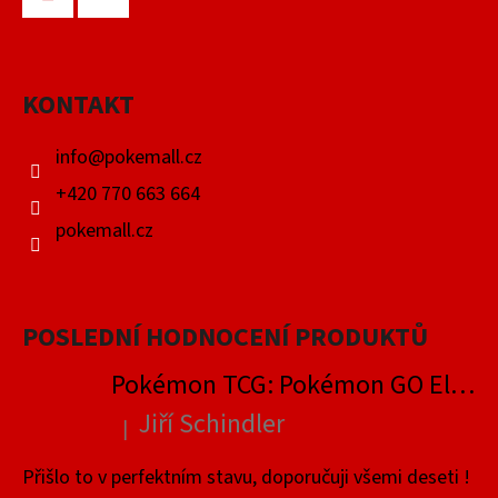
Á
P
Facebook
Instagram
A
KONTAKT
T
Í
info
@
pokemall.cz
+420 770 663 664
pokemall.cz
POSLEDNÍ HODNOCENÍ PRODUKTŮ
Pokémon TCG: Pokémon GO Elite Trainer Box
Jiří Schindler
|
Hodnocení produktu je 5 z 5 hvězdiček.
Přišlo to v perfektním stavu, doporučuji všemi deseti !