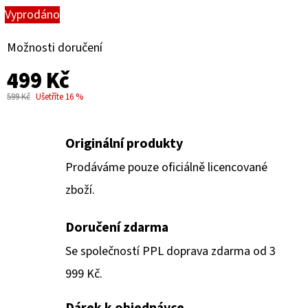
SERIES
Vyprodáno
-
PIKACHU
PRO-
Možnosti doručení
BINDER
9
499 Kč
KAPESNÍ
ZAPÍNACÍ
599 Kč
Ušetříte 16 %
ALBUM
999
Kč
Originální produkty
Prodáváme pouze oficiálně licencované
zboží.
Doručení zdarma
Se společností PPL doprava zdarma od 3
999 Kč.
Dárek k objednávce