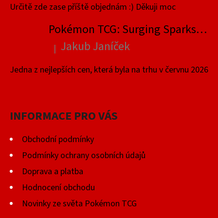
Určitě zde zase příště objednám :) Děkuji moc
Pokémon TCG: Surging Sparks Elite Trainer Box
Jakub Janíček
|
Hodnocení produktu je 4 z 5 hvězdiček.
Jedna z nejlepších cen, která byla na trhu v červnu 2026
INFORMACE PRO VÁS
Obchodní podmínky
Podmínky ochrany osobních údajů
Doprava a platba
Hodnocení obchodu
Novinky ze světa Pokémon TCG