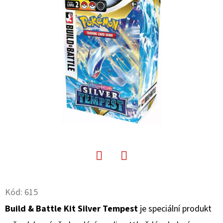
E
T
E
N
A
J
Í
T
?
Facebook
Twitter
Kód:
615
HLEDAT
Build & Battle Kit Silver Tempest
je speciální produkt