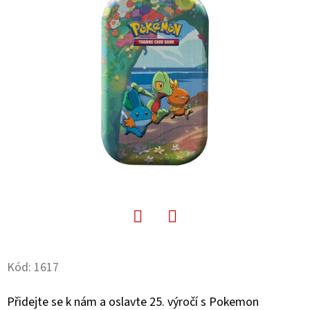
E
T
E
N
A
J
Í
T
?
Facebook
Twitter
Kód:
1617
HLEDAT
Přidejte se k nám a oslavte 25. výročí s Pokemon