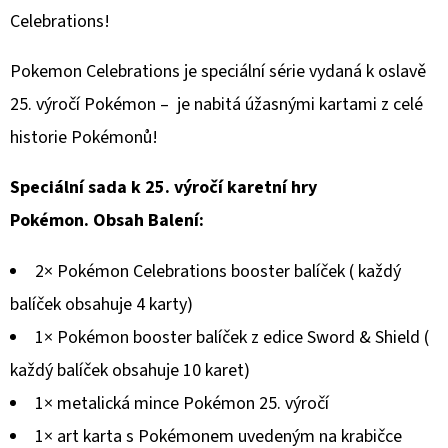
Celebrations!
D
O
Pokemon Celebrations je speciální série vydaná k oslavě
P
25. výročí Pokémon – je nabitá úžasnými kartami z celé
O
historie Pokémonů!
R
U
Speciální sada k 25. výročí karetní hry
Č
Pokémon. Obsah Balení:
U
J
2× Pokémon Celebrations booster balíček ( každý
E
M
balíček obsahuje 4 karty)
E
1× Pokémon booster balíček z edice Sword & Shield (
každý balíček obsahuje 10 karet)
1× metalická mince Pokémon 25. výročí
POKÉMON
TCG:
1× art karta s Pokémonem uvedeným na krabičce
ME05