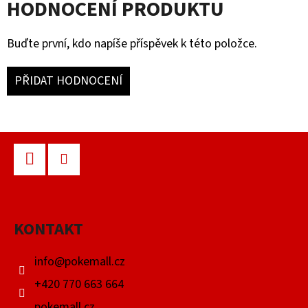
HODNOCENÍ PRODUKTU
Buďte první, kdo napíše příspěvek k této položce.
PŘIDAT HODNOCENÍ
Z
Á
P
Facebook
Instagram
A
KONTAKT
T
Í
info
@
pokemall.cz
+420 770 663 664
pokemall.cz