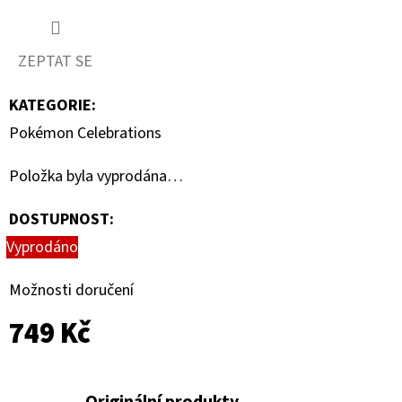
PITCH
BLACK
-
BOOSTER
ZEPTAT SE
BUNDLE
899
KATEGORIE
:
Kč
Pokémon Celebrations
Položka byla vyprodána…
DOSTUPNOST:
Vyprodáno
Možnosti doručení
749 Kč
Originální produkty