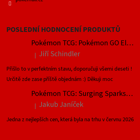
POSLEDNÍ HODNOCENÍ PRODUKTŮ
Pokémon TCG: Pokémon GO Elite Trainer Box
Jiří Schindler
|
Hodnocení produktu je 5 z 5 hvězdiček.
Přišlo to v perfektním stavu, doporučuji všemi deseti !
Určitě zde zase příště objednám :) Děkuji moc
Pokémon TCG: Surging Sparks Elite Trainer Box
Jakub Janíček
|
Hodnocení produktu je 4 z 5 hvězdiček.
Jedna z nejlepších cen, která byla na trhu v červnu 2026