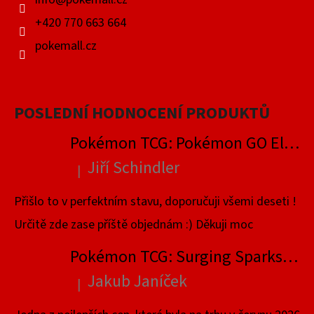
+420 770 663 664
pokemall.cz
POSLEDNÍ HODNOCENÍ PRODUKTŮ
Pokémon TCG: Pokémon GO Elite Trainer Box
Jiří Schindler
|
Hodnocení produktu je 5 z 5 hvězdiček.
Přišlo to v perfektním stavu, doporučuji všemi deseti !
Určitě zde zase příště objednám :) Děkuji moc
Pokémon TCG: Surging Sparks Elite Trainer Box
Jakub Janíček
|
Hodnocení produktu je 4 z 5 hvězdiček.