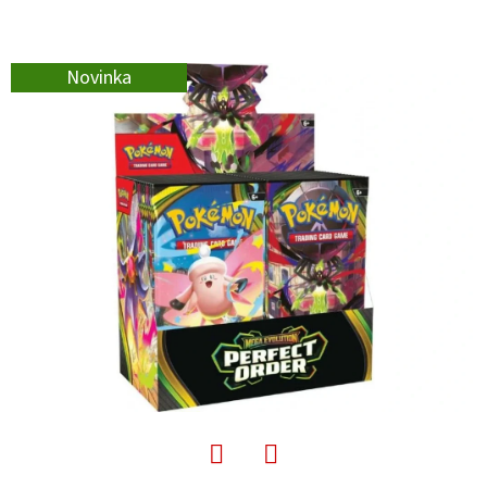
E
T
E
Novinka
N
A
J
Í
T
?
HLEDAT