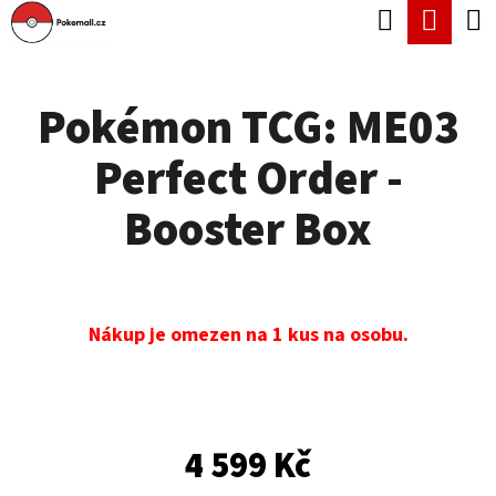
K
Hledat
Náku
Přejít
O
Zpět
Zpět
na
koší
Š
obsah
Pokémon TCG: ME03
Í
C
K
Perfect Order -
O
P
Booster Box
O
T
Ř
Nákup je omezen na 1 kus na osobu.
E
B
U
4 599 Kč
J