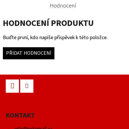
Hodnocení
HODNOCENÍ PRODUKTU
Buďte první, kdo napíše příspěvek k této položce.
PŘIDAT HODNOCENÍ
Z
Á
P
Facebook
Instagram
A
KONTAKT
T
Í
info
@
pokemall.cz