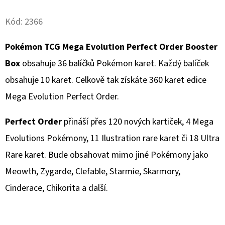
Facebook
Twitter
D
Kód:
2366
O
P
Pokémon TCG Mega Evolution Perfect Order Booster
O
Box
obsahuje 36 balíčků Pokémon karet. Každý balíček
R
obsahuje 10 karet. Celkově tak získáte 360 karet edice
U
Mega Evolution Perfect Order.
Č
U
Perfect Order
přináší přes 120 nových kartiček, 4 Mega
J
E
Evolutions Pokémony, 11 Ilustration rare karet či 18 Ultra
M
Rare karet. Bude obsahovat mimo jiné Pokémony jako
E
Meowth, Zygarde, Clefable, Starmie, Skarmory,
Cinderace, Chikorita a další.
POKÉMON
ARTBOX
STICKERS