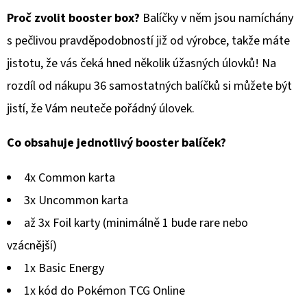
SERIES
1-
Proč zvolit booster box?
Balíčky v něm jsou namíchány
STICKERS
PACK
s pečlivou pravděpodobností již od výrobce, takže máte
jistotu, že vás čeká hned několik úžasných úlovků! Na
99
Kč
rozdíl od nákupu 36 samostatných balíčků si můžete být
jistí, že Vám neuteče pořádný úlovek.
Co obsahuje jednotlivý booster balíček?
4x Common karta
3x Uncommon karta
až 3x Foil karty (minimálně 1 bude rare nebo
vzácnější)
1x Basic Energy
1x kód do Pokémon TCG Online