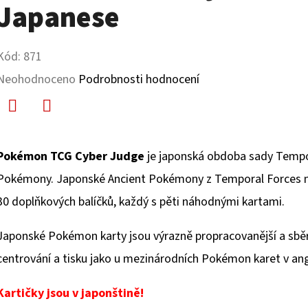
Japanese
Kód:
871
Průměrné
Neohodnoceno
Podrobnosti hodnocení
hodnocení
produktu
Facebook
Twitter
je
Pokémon TCG Cyber Judge
je japonská obdoba sady Tempo
0,0
Pokémony. Japonské Ancient Pokémony z Temporal Forces naj
z
30 doplňkových balíčků, každý s pěti náhodnými kartami.
5
Japonské Pokémon karty jsou výrazně propracovanější a sběra
hvězdiček.
centrování a tisku jako u mezinárodních Pokémon karet v ang
Kartičky jsou v japonštině!