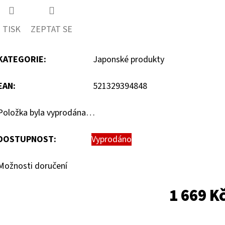
TISK
ZEPTAT SE
KATEGORIE
:
Japonské produkty
EAN
:
521329394848
Položka byla vyprodána…
DOSTUPNOST:
Vyprodáno
Možnosti doručení
1 669 K