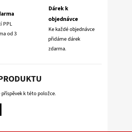
Dárek k
darma
objednávce
tí PPL
Ke každé objednávce
ma od 3
přidáme dárek
zdarma.
 PRODUKTU
 příspěvek k této položce.