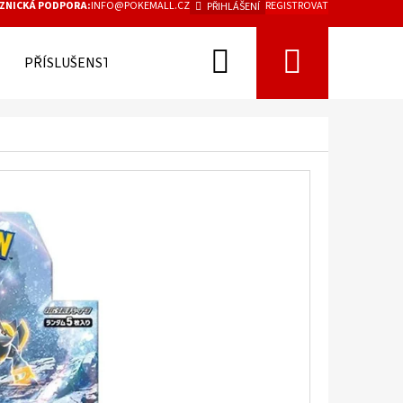
ZNICKÁ PODPORA:
INFO@POKEMALL.CZ
REGISTROVAT
PŘIHLÁŠENÍ
Hledat
Nákupn
PŘÍSLUŠENSTVÍ
košík
Následující