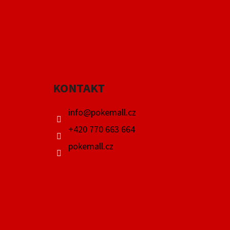
Z
Á
P
A
KONTAKT
T
Í
info
@
pokemall.cz
+420 770 663 664
pokemall.cz