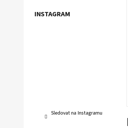
Í
P
INSTAGRAM
A
POKÉMON TCG: ME05 PITCH BLACK -
BOOSTER BUNDLE
N
899 Kč
E
L
Sledovat na Instagramu