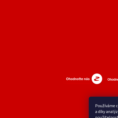
Používáme c
a díky analý
použitelnos