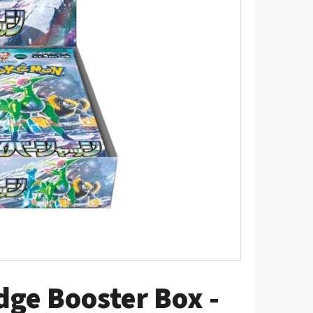
LDEEN 087/084
ge Booster Box -