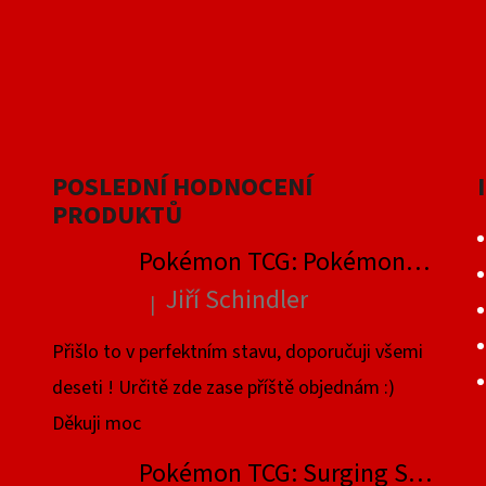
POSLEDNÍ HODNOCENÍ
PRODUKTŮ
Pokémon TCG: Pokémon GO Elite Trainer Box
Jiří Schindler
|
Hodnocení produktu je 5 z 5 hvězdiček.
Přišlo to v perfektním stavu, doporučuji všemi
deseti ! Určitě zde zase příště objednám :)
Děkuji moc
Pokémon TCG: Surging Sparks Elite Trainer Box