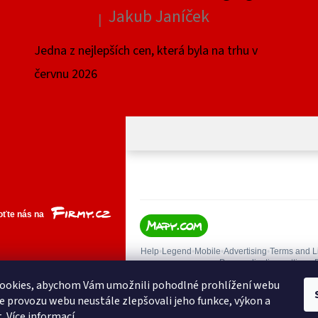
Jakub Janíček
|
Hodnocení produktu je 4 z 5 hvězdiček.
Jedna z nejlepších cen, která byla na trhu v
červnu 2026
ookies, abychom Vám umožnili pohodlné prohlížení webu
ze provozu webu neustále zlepšovali jeho funkce, výkon a
t.
Více informací