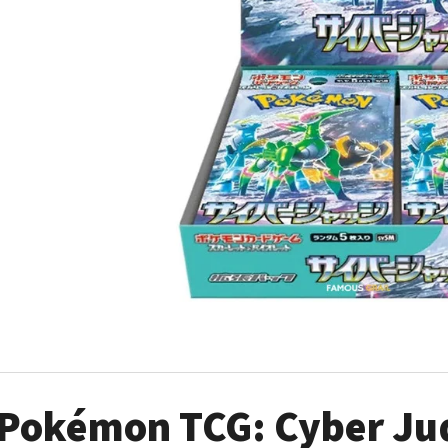
POKÉMON TCG: ME05 PITCH BLACK - ELITE
POKÉMON TCG: GO
TRAINER BOX
449 Kč
1 899 Kč
Pokémon TCG: Cyber Jud