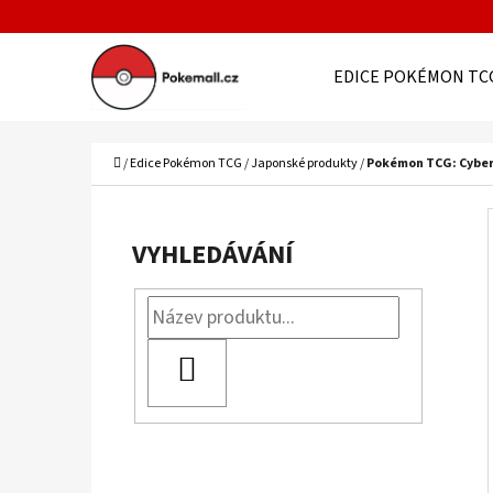
K
Přejít
O
Zpět
Zpět
na
EDICE POKÉMON TC
Š
do
do
obsah
Í
obchodu
obchodu
C
K
Domů
/
Edice Pokémon TCG
/
Japonské produkty
/
Pokémon TCG: Cyber
P
O
VYHLEDÁVÁNÍ
S
T
R
HLEDAT
A
N
N