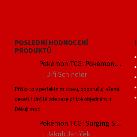
POSLEDNÍ HODNOCENÍ
PRODUKTŮ
Pokémon TCG: Pokémon GO Elite Trainer Box
Jiří Schindler
|
Hodnocení produktu je 5 z 5 hvězdiček.
Přišlo to v perfektním stavu, doporučuji všemi
deseti ! Určitě zde zase příště objednám :)
Děkuji moc
Pokémon TCG: Surging Sparks Elite Trainer Box
Jakub Janíček
|