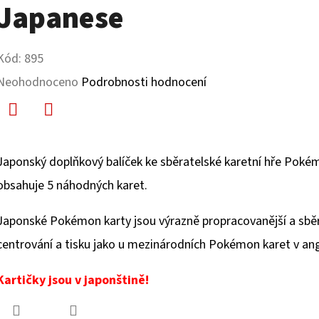
Japanese
Kód:
895
Průměrné
Neohodnoceno
Podrobnosti hodnocení
hodnocení
produktu
Facebook
Twitter
je
Japonský doplňkový balíček ke sběratelské karetní hře Pok
0,0
obsahuje 5 náhodných karet.
z
Japonské Pokémon karty jsou výrazně propracovanější a sběra
5
centrování a tisku jako u mezinárodních Pokémon karet v ang
hvězdiček.
Kartičky jsou v japonštině!