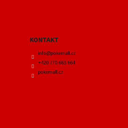
Z
Á
P
A
KONTAKT
T
Í
info
@
pokemall.cz
+420 770 663 664
pokemall.cz