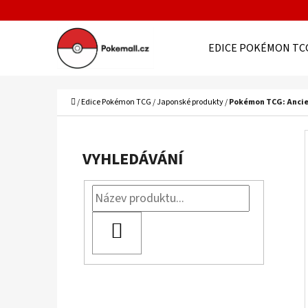
K
Přejít
O
Zpět
Zpět
na
EDICE POKÉMON TC
Š
do
do
obsah
Í
obchodu
obchodu
C
K
Domů
/
Edice Pokémon TCG
/
Japonské produkty
/
Pokémon TCG: Ancie
P
O
VYHLEDÁVÁNÍ
S
T
R
HLEDAT
A
N
N