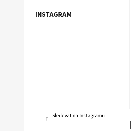
Í
P
INSTAGRAM
A
POKÉMON TCG: ME05 PITCH BLACK -
BOOSTER BUNDLE
N
899 Kč
E
L
Sledovat na Instagramu