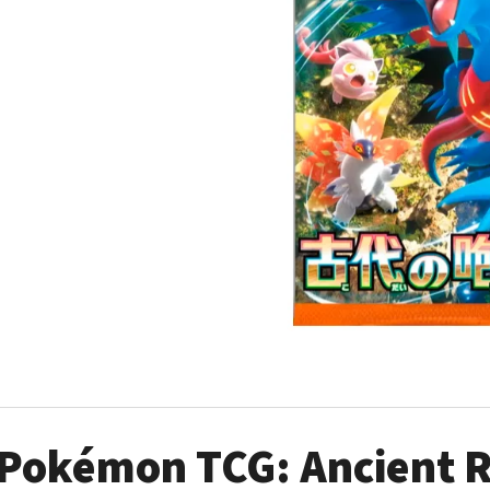
POKÉMON TCG: ME05 PITCH BLACK - ELITE
POKÉMON TCG: GO
TRAINER BOX
449 Kč
1 899 Kč
Pokémon TCG: Ancient R