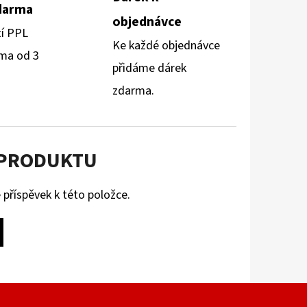
darma
objednávce
tí PPL
Ke každé objednávce
ma od 3
přidáme dárek
zdarma.
 PRODUKTU
 příspěvek k této položce.