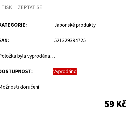
TISK
ZEPTAT SE
KATEGORIE
:
Japonské produkty
EAN
:
521329394725
Položka byla vyprodána…
DOSTUPNOST:
Vyprodáno
Možnosti doručení
59 Kč