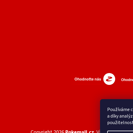
Používáme c
a díky analý
použitelnos
Copyright 2026
Pokemall.cz
. Všechna práva v