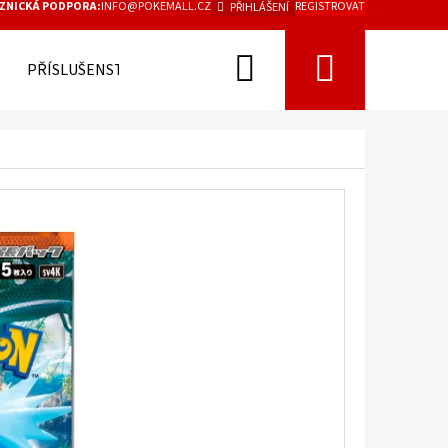
ZNICKÁ PODPORA:
INFO@POKEMALL.CZ
REGISTROVAT
PŘIHLÁŠENÍ
Hledat
Nákupn
PŘÍSLUŠENSTVÍ
košík
Následující