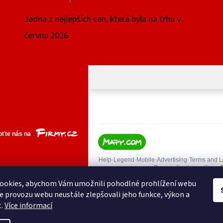
Hodnocení produktu je 4 z 5 hvězdiček.
Jedna z nejlepších cen, která byla na trhu v
červnu 2026
ookies, abychom Vám umožnili pohodlné prohlížení webu
ze provozu webu neustále zlepšovali jeho funkce, výkon a
t.
Více informací
yhrazena.