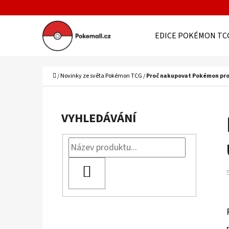
K
Přejít
O
Zpět
Zpět
na
EDICE POKÉMON TC
Š
do
do
obsah
Í
obchodu
obchodu
C
K
Domů
/
Novinky ze světa Pokémon TCG
/
Proč nakupovat Pokémon prod
P
O
VYHLEDÁVÁNÍ
S
T
R
HLEDAT
A
N
N