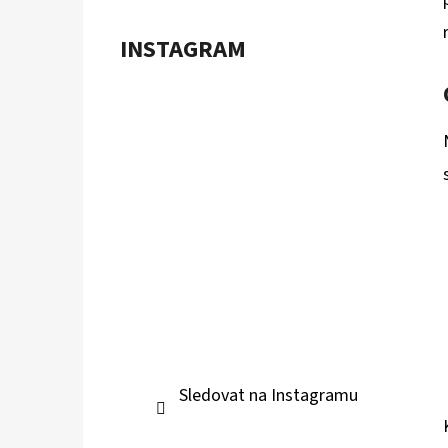
Í
P
INSTAGRAM
A
POKÉMON TCG: ME05 PITCH BLACK -
BOOSTER BUNDLE
N
899 Kč
E
L
Sledovat na Instagramu