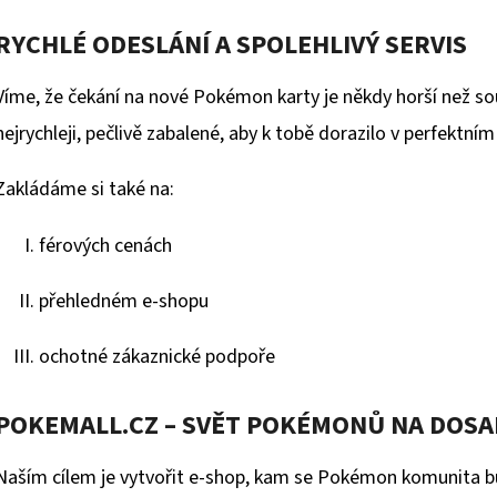
RYCHLÉ ODESLÁNÍ A SPOLEHLIVÝ SERVIS
Víme, že čekání na nové Pokémon karty je někdy horší než sou
nejrychleji, pečlivě zabalené, aby k tobě dorazilo v perfektním
Zakládáme si také na:
férových cenách
přehledném e-shopu
ochotné zákaznické podpoře
POKEMALL.CZ – SVĚT POKÉMONŮ NA DOS
Naším cílem je vytvořit e-shop, kam se Pokémon komunita b