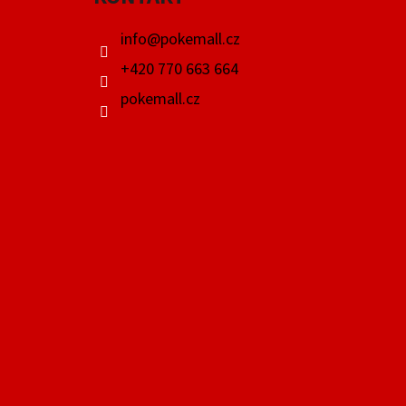
T
Í
info
@
pokemall.cz
+420 770 663 664
pokemall.cz