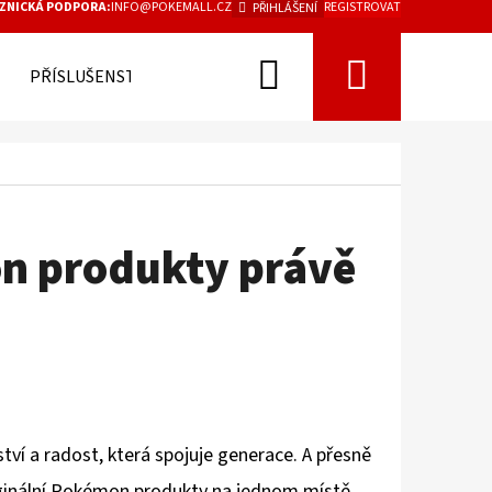
ZNICKÁ PODPORA:
INFO@POKEMALL.CZ
REGISTROVAT
PŘIHLÁŠENÍ
Hledat
Nákupn
PŘÍSLUŠENSTVÍ
košík
n produkty právě
ství a radost, která spojuje generace. A přesně
Následující
iginální Pokémon produkty na jednom místě,