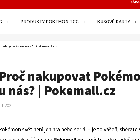
ZÁKA
G
PRODUKTY POKÉMON TCG
KUSOVÉ KARTY
O POTŘEBUJETE NAJÍT?
ukty právě u nás? | Pokemall.cz
HLEDAT
Proč nakupovat Pokémo
u nás? | Pokemall.cz
DOPORUČUJEME
5.1.2026
Pokémon svět není jen hra nebo seriál – je to vášeň, sběratel
proto vznikl náš e-shop
Pokemall.cz
– místo, kde najdeš or