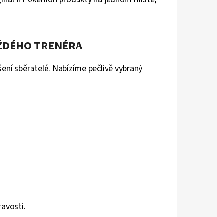
LDEEN 087/084
ŽDÉHO TRENÉRA
ušení sběratelé. Nabízíme pečlivě vybraný
ravosti.