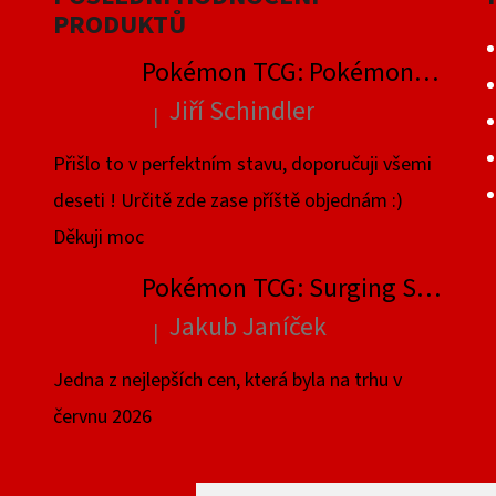
PRODUKTŮ
Pokémon TCG: Pokémon GO Elite Trainer Box
Jiří Schindler
|
Hodnocení produktu je 5 z 5 hvězdiček.
Přišlo to v perfektním stavu, doporučuji všemi
deseti ! Určitě zde zase příště objednám :)
Děkuji moc
Pokémon TCG: Surging Sparks Elite Trainer Box
Jakub Janíček
|
Hodnocení produktu je 4 z 5 hvězdiček.
Jedna z nejlepších cen, která byla na trhu v
červnu 2026