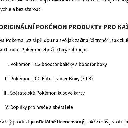
rychle a bez starostí.
POKÉMON TCG: ME05 PITCH BLACK - ELITE
POKÉMON TCG: GO
TRAINER BOX
ORIGINÁLNÍ POKÉMON PRODUKTY PRO KA
449 Kč
1 899 Kč
Na Pokemall.cz si přijdou na své jak začínající trenéři, tak zk
sortiment Pokémon zboží, který zahrnuje:
Pokémon TCG booster balíčky a booster boxy
Pokémon TCG Elite Trainer Boxy (ETB)
Sběratelské Pokémon kusové karty
Doplňky pro hráče a sběratele
Každý produkt je
oficiálně licencovaný
, takže máš jistotu p