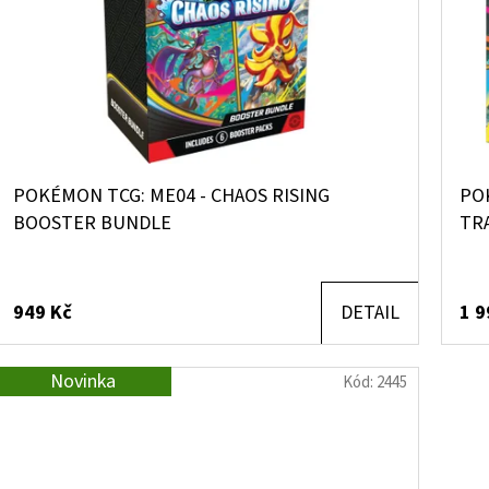
POKÉMON TCG: ME04 - CHAOS RISING
POK
BOOSTER BUNDLE
TR
949 Kč
DETAIL
1 9
Novinka
Kód:
2445