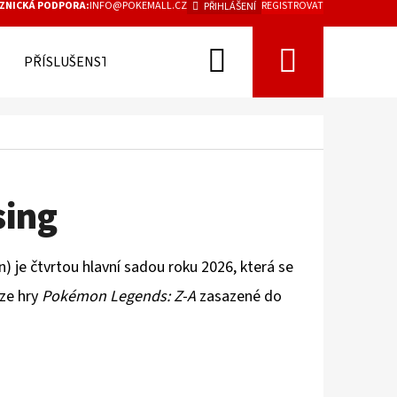
ZNICKÁ PODPORA:
INFO@POKEMALL.CZ
REGISTROVAT
PŘIHLÁŠENÍ
Hledat
Nákupn
PŘÍSLUŠENSTVÍ
košík
sing
n)
j
e čtvrtou hlavní sadou roku 2026, která se
ze hry
Pokémon Legends: Z-A
zasazené do
Následující