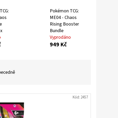
TCG:
Pokémon TCG:
aos
ME04 - Chaos
LDEEN 087/084
e
Rising Booster
ox
Bundle
o
Vyprodáno
č
949 Kč
becedně
Kód:
2457