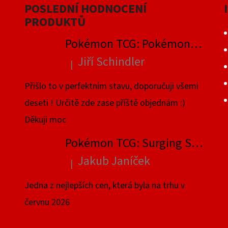
I
POSLEDNÍ HODNOCENÍ
S
PRODUKTŮ
U
Pokémon TCG: Pokémon GO Elite Trainer Box
Jiří Schindler
|
Hodnocení produktu je 5 z 5 hvězdiček.
Přišlo to v perfektním stavu, doporučuji všemi
deseti ! Určitě zde zase příště objednám :)
Děkuji moc
Pokémon TCG: Surging Sparks Elite Trainer Box
Jakub Janíček
|
Hodnocení produktu je 4 z 5 hvězdiček.
Jedna z nejlepších cen, která byla na trhu v
červnu 2026