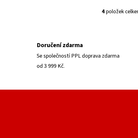
4
položek celk
O
V
L
Á
Doručení zdarma
D
A
Se společností PPL doprava zdarma
C
od 3 999 Kč.
Í
P
R
V
K
Y
V
Ý
P