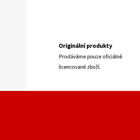
Originální produkty
Prodáváme pouze oficiálně
licencované zboží.
Z
Á
P
A