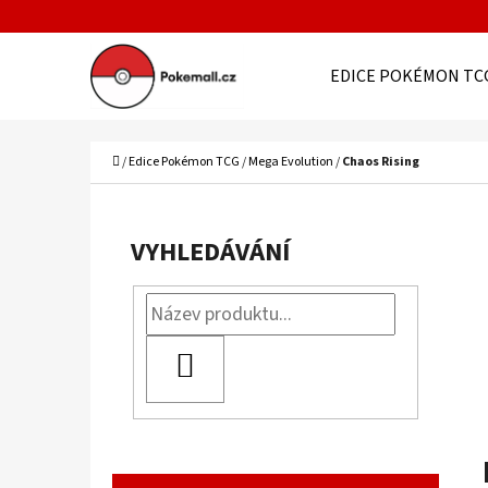
K
Přejít
O
Zpět
Zpět
na
EDICE POKÉMON TC
Š
do
do
obsah
Í
obchodu
obchodu
C
K
Domů
/
Edice Pokémon TCG
/
Mega Evolution
/
Chaos Rising
P
O
VYHLEDÁVÁNÍ
S
T
R
HLEDAT
A
N
N