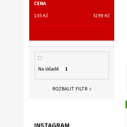
Í
CENA
P
135
Kč
5199
Kč
A
POKÉMON TCG: ME05 PITCH BLACK -
BOOSTER BUNDLE
N
899 Kč
E
L
1
Na skladě
ROZBALIT FILTR
INSTAGRAM