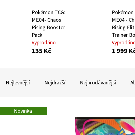
Pokémon TCG:
Pokémon 
ME04- Chaos
ME04 - Ch
POKÉMON TCG: ME05 PITCH BLACK - ELITE
POKÉMON TCG: GO
TRAINER BOX
Rising Booster
Rising Elit
449 Kč
Pack
Trainer B
1 899 Kč
Vyprodáno
Vyprodán
135 Kč
1 999 K
Ř
A
Nejlevnější
Nejdražší
Nejprodávanější
A
Z
E
V
N
Novinka
Ý
Í
P
P