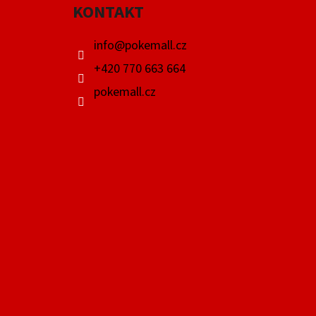
KONTAKT
T
Í
info
@
pokemall.cz
+420 770 663 664
pokemall.cz