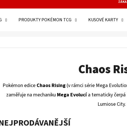
ZÁKA
G
PRODUKTY POKÉMON TCG
KUSOVÉ KARTY
O POTŘEBUJETE NAJÍT?
HLEDAT
Chaos Ri
Pokémon edice
Chaos Rising
(v rámci série Mega Evolutio
DOPORUČUJEME
zaměřuje na mechaniku
Mega Evolucí
a tematicky čerpá 
Lumiose City
.
NEJPRODÁVANĚJŠÍ