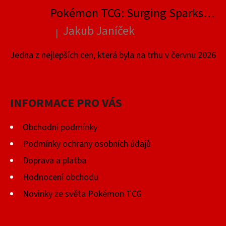
Pokémon TCG: Surging Sparks Elite Trainer Box
Jakub Janíček
|
Hodnocení produktu je 4 z 5 hvězdiček.
Jedna z nejlepších cen, která byla na trhu v červnu 2026
INFORMACE PRO VÁS
Obchodní podmínky
Podmínky ochrany osobních údajů
Doprava a platba
Hodnocení obchodu
Novinky ze světa Pokémon TCG