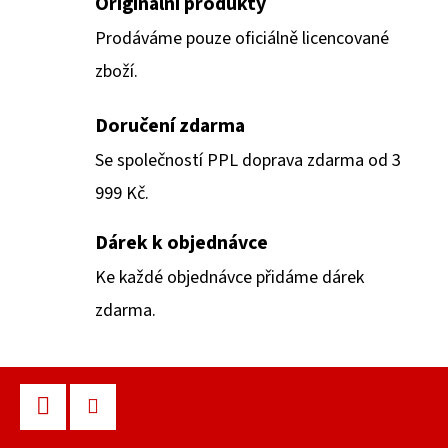
Á
Originální produkty
SERIES
D
-
Prodáváme pouze oficiálně licencované
PIKACHU
A
PRO-
zboží.
C
BINDER
9
Í
KAPESNÍ
Doručení zdarma
ZAPÍNACÍ
P
ALBUM
R
Se společností PPL doprava zdarma od 3
999
V
999 Kč.
Kč
K
Y
Dárek k objednávce
V
Ke každé objednávce přidáme dárek
Ý
P
zdarma.
I
S
Z
U
Á
Facebook
Instagram