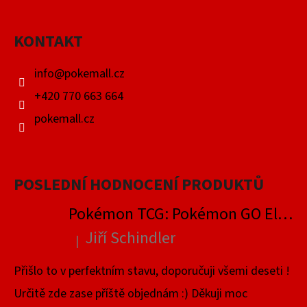
P
A
KONTAKT
T
Í
info
@
pokemall.cz
+420 770 663 664
pokemall.cz
POSLEDNÍ HODNOCENÍ PRODUKTŮ
Pokémon TCG: Pokémon GO Elite Trainer Box
Jiří Schindler
|
Hodnocení produktu je 5 z 5 hvězdiček.
Přišlo to v perfektním stavu, doporučuji všemi deseti !
Určitě zde zase příště objednám :) Děkuji moc