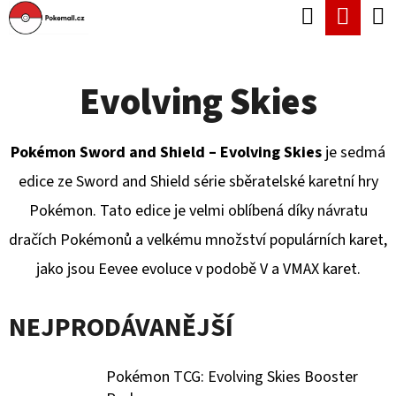
K
Hledat
Náku
Přejít
O
Zpět
Zpět
na
koší
Š
obsah
Evolving Skies
Í
C
K
O
Pokémon Sword and Shield – Evolving Skies
je sedmá
P
edice ze Sword and Shield série sběratelské karetní hry
O
Pokémon. Tato edice je velmi oblíbená díky návratu
T
dračích Pokémonů a velkému množství populárních karet,
Ř
jako jsou Eevee evoluce v podobě V a VMAX karet.
E
B
NEJPRODÁVANĚJŠÍ
U
J
Pokémon TCG: Evolving Skies Booster