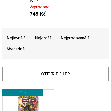
E
Pack
Vyprodáno
T
749 Kč
E
N
Ř
A
A
Nejlevnější
Nejdražší
Nejprodávanější
J
Z
Í
Abecedně
E
T
N
?
Í
OTEVŘÍT FILTR
P
R
V
Tip
O
HLEDAT
Ý
D
P