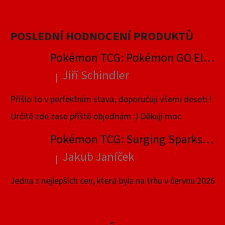
POSLEDNÍ HODNOCENÍ PRODUKTŮ
Pokémon TCG: Pokémon GO Elite Trainer Box
Jiří Schindler
|
Hodnocení produktu je 5 z 5 hvězdiček.
Přišlo to v perfektním stavu, doporučuji všemi deseti !
Určitě zde zase příště objednám :) Děkuji moc
Pokémon TCG: Surging Sparks Elite Trainer Box
Jakub Janíček
|
Hodnocení produktu je 4 z 5 hvězdiček.
Jedna z nejlepších cen, která byla na trhu v červnu 2026