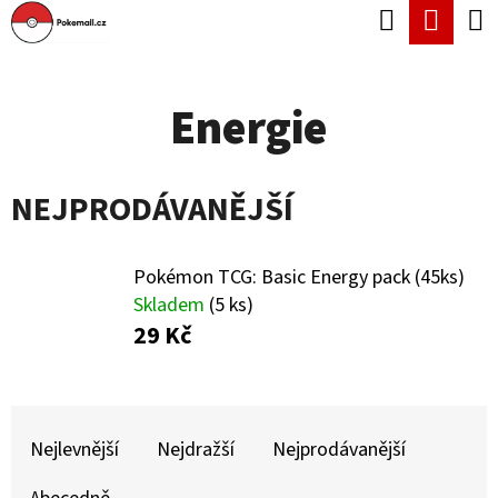
K
Hledat
Náku
Přejít
O
Zpět
Zpět
na
koší
Š
obsah
Energie
Í
C
K
O
NEJPRODÁVANĚJŠÍ
P
O
T
Pokémon TCG: Basic Energy pack (45ks)
Skladem
(5 ks)
Ř
29 Kč
E
B
Ř
U
A
Nejlevnější
Nejdražší
Nejprodávanější
J
Z