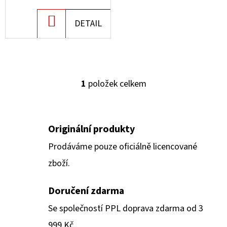
U
D
DO
DETAIL
K
O
KOŠÍKU
T
P
Ů
O
R
1
položek celkem
O
U
V
Č
L
U
Á
J
Originální produkty
D
E
Prodáváme pouze oficiálně licencované
A
M
zboží.
C
E
Í
Doručení zdarma
P
R
POKÉMON
Se společností PPL doprava zdarma od 3
TCG:
V
ME05
999 Kč.