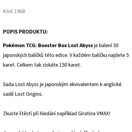
Facebook
Twitter
Kód:
1968
D
O
P
POPIS PRODUKTU:
O
R
Pokémon TCG: Booster Box Lost Abyss
je balení 30
U
japonských balíčků této edice. V každém balíčku najdete 5
Č
karet. Celkem tak získáte 150 karet.
U
J
E
Sada Lost Abyss je japonským
ekvivalentem k anglické
M
sadě Lost Origins.
E
Zkuste štěstí při hledání například Giratina VMAX!
POKÉMON
TCG:
GOLDEEN