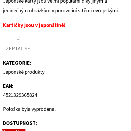
Japonské karty jsou velmi populární díky jiným a
087/084
jedinečným obrázkům v porovnání s těmi evropskými.
449
Kč
Kartičky jsou v japonštině!
ZEPTAT SE
KATEGORIE
:
Japonské produkty
EAN
:
4521329365824
Položka byla vyprodána…
DOSTUPNOST: