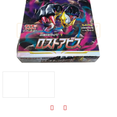
E
T
E
N
A
J
Í
T
?
HLEDAT