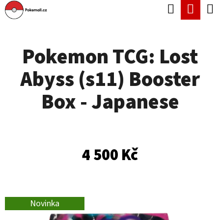
K
Hledat
Náku
Přejít
O
Zpět
Zpět
na
koší
Š
obsah
Pokemon TCG: Lost
Í
C
K
Abyss (s11) Booster
O
P
Box - Japanese
O
T
Ř
4 500 Kč
E
B
U
Novinka
J