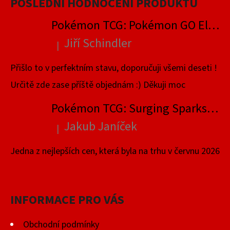
POSLEDNÍ HODNOCENÍ PRODUKTŮ
Pokémon TCG: Pokémon GO Elite Trainer Box
Jiří Schindler
|
Hodnocení produktu je 5 z 5 hvězdiček.
Přišlo to v perfektním stavu, doporučuji všemi deseti !
Určitě zde zase příště objednám :) Děkuji moc
Pokémon TCG: Surging Sparks Elite Trainer Box
Jakub Janíček
|
Hodnocení produktu je 4 z 5 hvězdiček.
Jedna z nejlepších cen, která byla na trhu v červnu 2026
INFORMACE PRO VÁS
Obchodní podmínky