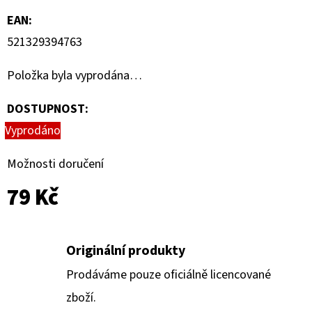
VOLTAGE
BOOSTER
EAN
:
PACK
521329394763
249
Kč
Položka byla vyprodána…
DOSTUPNOST:
Vyprodáno
Možnosti doručení
79 Kč
Originální produkty
Prodáváme pouze oficiálně licencované
zboží.