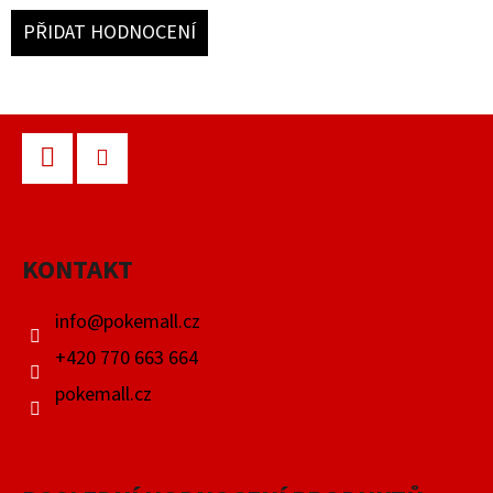
PŘIDAT HODNOCENÍ
Z
Á
P
Facebook
Instagram
A
KONTAKT
T
Í
info
@
pokemall.cz
+420 770 663 664
pokemall.cz