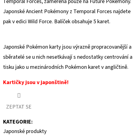
Temporal Forces, zaměřená pouze na Future Pokémony.
Japonské Ancient Pokémony z Temporal Forces najdete
D
O
pak v edici Wild Force. Balíček obsahuje 5 karet.
P
O
R
Japonské Pokémon karty jsou výrazně propracovanější a
U
sběratelé se u nich nesetkávají s nedostatky centrování a
Č
tisku jako u mezinárodních Pokémon karet v angličtině.
U
J
Kartičky jsou v japonštině!
E
M
E
ZEPTAT SE
KATEGORIE
:
POKÉMON
TCG:
Japonské produkty
VIVID