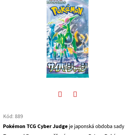
E
T
E
N
A
J
Í
T
?
Facebook
Twitter
Kód:
889
HLEDAT
Pokémon TCG Cyber Judge
je japonská obdoba sady