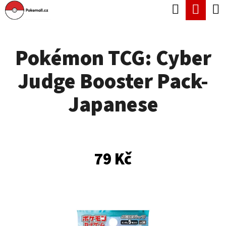
K
Hledat
Náku
Přejít
O
Zpět
Zpět
na
koší
Š
obsah
Pokémon TCG: Cyber
Í
C
K
Judge Booster Pack-
O
P
Japanese
O
T
Ř
79 Kč
E
B
U
J