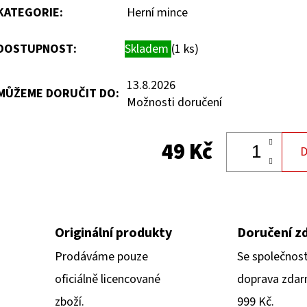
KATEGORIE
:
Herní mince
DOSTUPNOST:
Skladem
(1 ks)
13.8.2026
MŮŽEME DORUČIT DO:
Možnosti doručení
49 Kč
D
Originální produkty
Doručení z
Prodáváme pouze
Se společnos
oficiálně licencované
doprava zdar
zboží.
999 Kč.