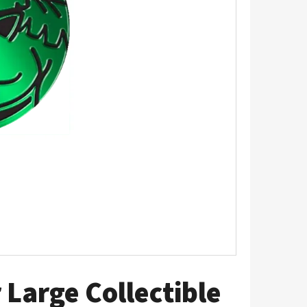
LDEEN 087/084
Large Collectible