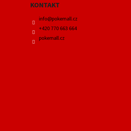
KONTAKT
T
Í
info
@
pokemall.cz
+420 770 663 664
pokemall.cz