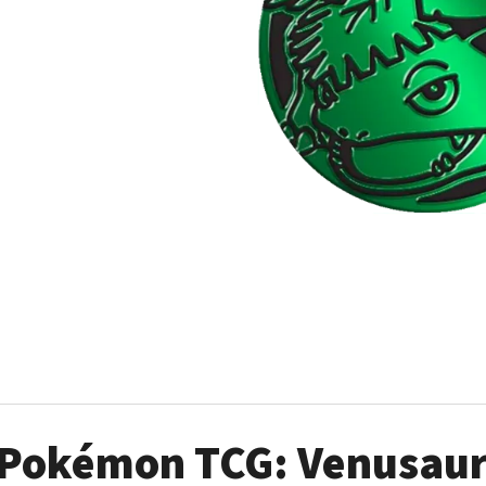
POKÉMON TCG: ME05 PITCH BLACK - ELITE
POKÉMON TCG: GO
TRAINER BOX
449 Kč
1 899 Kč
Pokémon TCG: Venusaur 