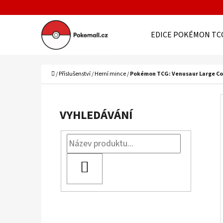
K
Přejít
O
Zpět
Zpět
na
EDICE POKÉMON TC
Š
do
do
obsah
Í
obchodu
obchodu
C
K
Domů
/
Příslušenství
/
Herní mince
/
Pokémon TCG: Venusaur Large Coll
P
O
VYHLEDÁVÁNÍ
S
T
R
HLEDAT
A
N
N