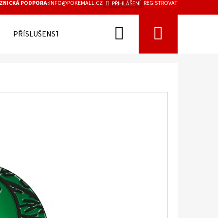
ZNICKÁ PODPORA:
INFO@POKEMALL.CZ
REGISTROVAT
PŘIHLÁŠENÍ
Hledat
Nákupn
PŘÍSLUŠENSTVÍ
košík
Následující