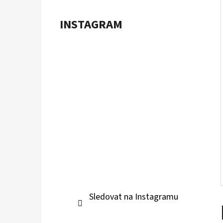
Í
P
INSTAGRAM
A
POKÉMON TCG: ME05 PITCH BLACK -
BOOSTER BUNDLE
N
899 Kč
E
L
Sledovat na Instagramu