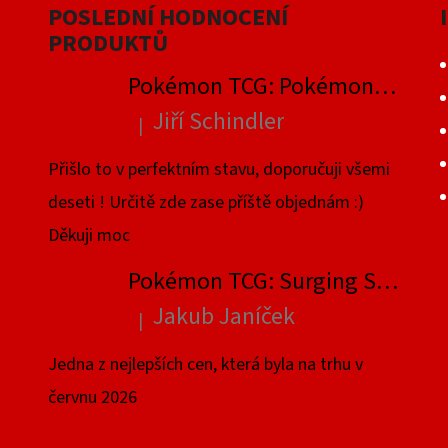
POSLEDNÍ HODNOCENÍ
PRODUKTŮ
Pokémon TCG: Pokémon GO Elite Trainer Box
Jiří Schindler
|
Hodnocení produktu je 5 z 5 hvězdiček.
Přišlo to v perfektním stavu, doporučuji všemi
deseti ! Určitě zde zase příště objednám :)
Děkuji moc
Pokémon TCG: Surging Sparks Elite Trainer Box
Jakub Janíček
|
Hodnocení produktu je 4 z 5 hvězdiček.
Jedna z nejlepších cen, která byla na trhu v
červnu 2026