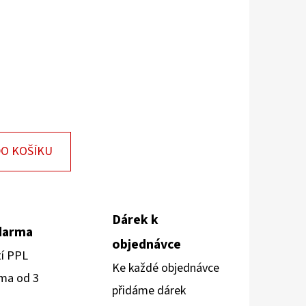
O KOŠÍKU
Dárek k
darma
objednávce
tí PPL
Ke každé objednávce
ma od 3
přidáme dárek