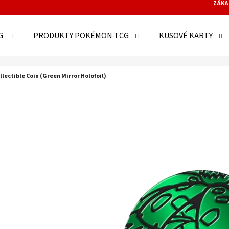
ZÁKA
G
PRODUKTY POKÉMON TCG
KUSOVÉ KARTY
O POTŘEBUJETE NAJÍT?
ectible Coin (Green Mirror Holofoil)
HLEDAT
DOPORUČUJEME