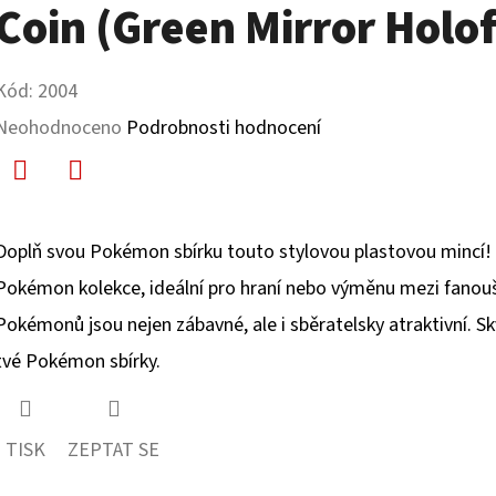
Coin (Green Mirror Holof
Kód:
2004
Průměrné
Neohodnoceno
Podrobnosti hodnocení
hodnocení
produktu
Facebook
Twitter
je
Doplň svou Pokémon sbírku touto stylovou plastovou mincí!
0,0
Pokémon kolekce, ideální pro hraní nebo výměnu mezi fanoušk
z
Pokémonů jsou nejen zábavné, ale i sběratelsky atraktivní. S
5
tvé Pokémon sbírky.
hvězdiček.
TISK
ZEPTAT SE