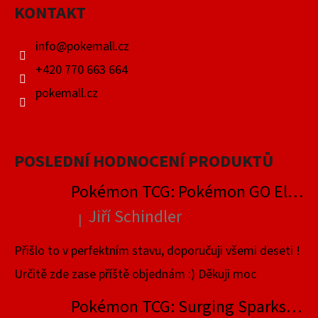
KONTAKT
T
Í
info
@
pokemall.cz
+420 770 663 664
pokemall.cz
POSLEDNÍ HODNOCENÍ PRODUKTŮ
Pokémon TCG: Pokémon GO Elite Trainer Box
Jiří Schindler
|
Hodnocení produktu je 5 z 5 hvězdiček.
Přišlo to v perfektním stavu, doporučuji všemi deseti !
Určitě zde zase příště objednám :) Děkuji moc
Pokémon TCG: Surging Sparks Elite Trainer Box