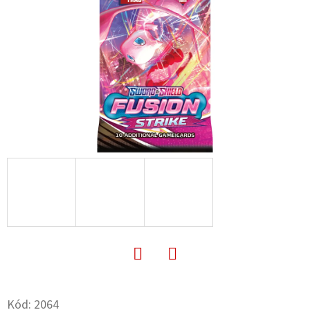
E
T
E
N
A
J
Í
T
?
HLEDAT
Facebook
Twitter
Kód:
2064