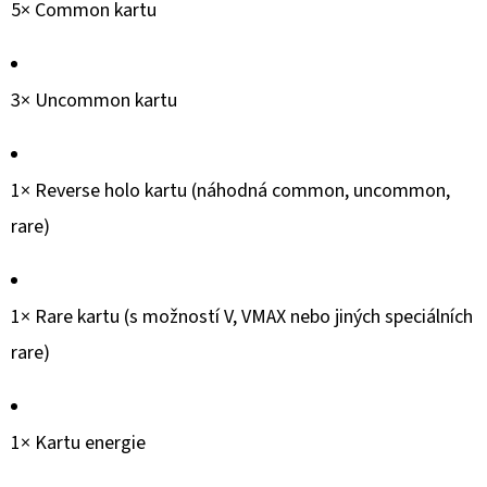
SERIES
5× Common kartu
1-
STICKERS
PACK
3× Uncommon kartu
99
Kč
1× Reverse holo kartu (náhodná common, uncommon,
rare)
1× Rare kartu (s možností V, VMAX nebo jiných speciálních
rare)
1× Kartu energie