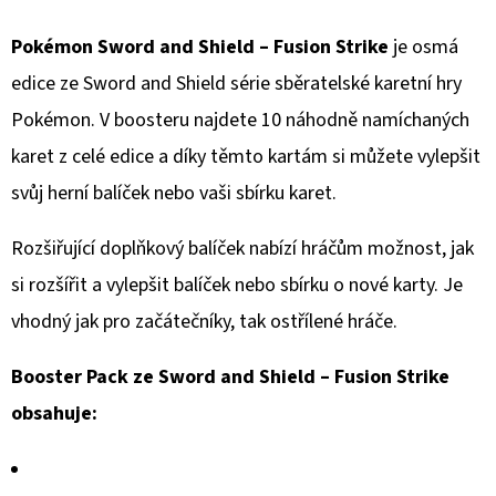
D
Pokémon Sword and Shield – Fusion Strike
je osmá
O
edice ze Sword and Shield série sběratelské karetní hry
P
Pokémon. V boosteru najdete 10 náhodně namíchaných
O
karet z celé edice a díky těmto kartám si můžete vylepšit
R
U
svůj herní balíček nebo vaši sbírku karet.
Č
U
Rozšiřující doplňkový balíček nabízí hráčům možnost, jak
J
si rozšířit a vylepšit balíček nebo sbírku o nové karty. Je
E
vhodný jak pro začátečníky, tak ostřílené hráče.
M
E
Booster Pack ze Sword and Shield – Fusion Strike
obsahuje:
POKÉMON
ARTBOX
STICKERS