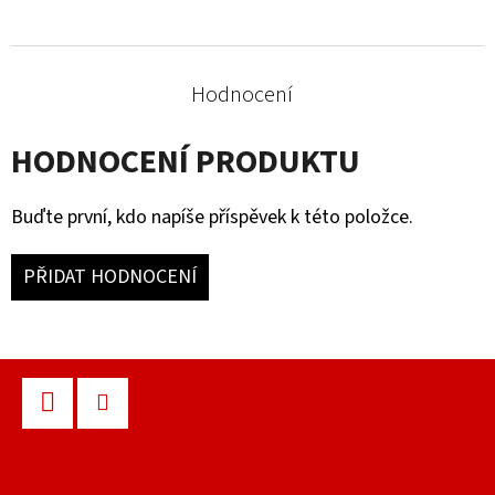
Hodnocení
HODNOCENÍ PRODUKTU
Buďte první, kdo napíše příspěvek k této položce.
PŘIDAT HODNOCENÍ
Z
Á
P
Facebook
Instagram
A