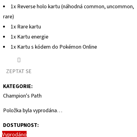
PITCH
1x Reverse holo kartu (náhodná common, uncommon,
BLACK
-
rare)
ELITE
TRAINER
1x Rare kartu
BOX
1x Kartu energie
1
899
1x Kartu s kódem do Pokémon Online
Kč
ZEPTAT SE
KATEGORIE
:
Champion's Path
Položka byla vyprodána…
DOSTUPNOST:
Vyprodáno