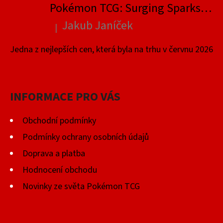
Pokémon TCG: Surging Sparks Elite Trainer Box
Jakub Janíček
|
Hodnocení produktu je 4 z 5 hvězdiček.
Jedna z nejlepších cen, která byla na trhu v červnu 2026
INFORMACE PRO VÁS
Obchodní podmínky
Podmínky ochrany osobních údajů
Doprava a platba
Hodnocení obchodu
Novinky ze světa Pokémon TCG