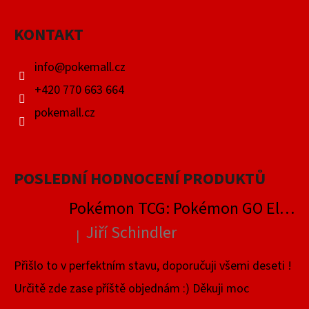
A
KONTAKT
T
Í
info
@
pokemall.cz
+420 770 663 664
pokemall.cz
POSLEDNÍ HODNOCENÍ PRODUKTŮ
Pokémon TCG: Pokémon GO Elite Trainer Box
Jiří Schindler
|
Hodnocení produktu je 5 z 5 hvězdiček.
Přišlo to v perfektním stavu, doporučuji všemi deseti !
Určitě zde zase příště objednám :) Děkuji moc