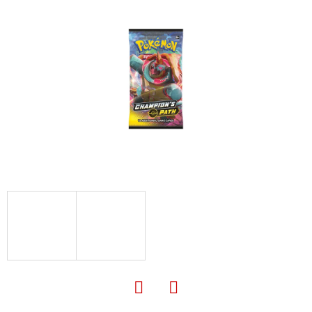
E
T
E
N
A
J
Í
T
?
HLEDAT