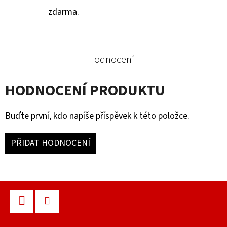
zdarma.
Hodnocení
HODNOCENÍ PRODUKTU
Buďte první, kdo napíše příspěvek k této položce.
PŘIDAT HODNOCENÍ
Z
Á
P
Facebook
Instagram