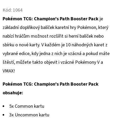
Facebook
Twitter
Kód:
1064
D
O
Pokémon TCG: Champion's Path Booster Pack
je
P
základní doplňkový balíček karetní hry Pokémon, který
O
nabízí hráčům možnost rozšířit si herní balíček nebo
R
sbírku o nové karty. V každém je 10 náhodných karet z
U
Č
vybrané edice, kdy jedna z nich je vzácná a pokud máte
U
štěstí, můžete takto objevit i vzácné Pokémony V a
J
VMAX!
E
M
Pokémon TCG: Champion's Path Booster Pack
E
obsahuje:
5x Common kartu
POKÉMON
TCG:
3x Uncommon kartu
ME05