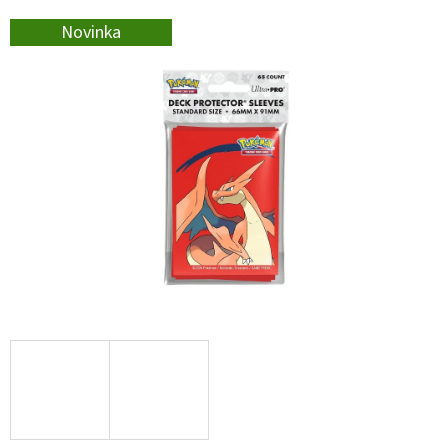
E
Novinka
T
E
N
A
J
Í
T
?
HLEDAT