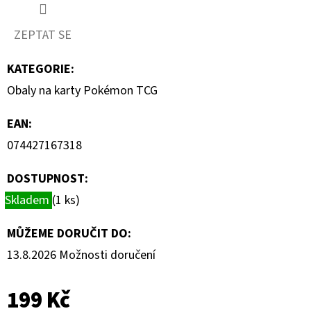
PITCH
BLACK
-
ZEPTAT SE
BOOSTER
BOX
KATEGORIE
:
4
899
Obaly na karty Pokémon TCG
Kč
EAN
:
074427167318
DOSTUPNOST:
Skladem
(1 ks)
MŮŽEME DORUČIT DO:
13.8.2026
Možnosti doručení
199 Kč