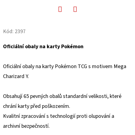
D
O
Facebook
Twitter
P
Kód:
2397
O
R
Oficiální obaly na karty Pokémon
U
Č
Oficiální obaly na karty Pokémon TCG s motivem Mega
U
J
Charizard Y.
E
M
Obsahují 65 pevných obalů standardní velikosti, které
E
chrání karty před poškozením.
Kvalitní zpracování s technologií proti olupování a
POKÉMON
archivní bezpečností.
TCG:
ME05