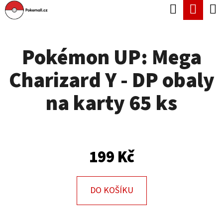
K
Hledat
Náku
Přejít
O
Zpět
Zpět
na
koší
Š
obsah
Pokémon UP: Mega
Í
C
K
Charizard Y - DP obaly
O
P
na karty 65 ks
O
T
Ř
199 Kč
E
B
U
DO KOŠÍKU
J