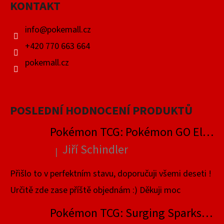
KONTAKT
T
Í
info
@
pokemall.cz
+420 770 663 664
pokemall.cz
POSLEDNÍ HODNOCENÍ PRODUKTŮ
Pokémon TCG: Pokémon GO Elite Trainer Box
Jiří Schindler
|
Hodnocení produktu je 5 z 5 hvězdiček.
Přišlo to v perfektním stavu, doporučuji všemi deseti !
Určitě zde zase příště objednám :) Děkuji moc
Pokémon TCG: Surging Sparks Elite Trainer Box