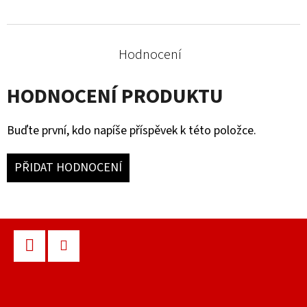
Hodnocení
HODNOCENÍ PRODUKTU
Buďte první, kdo napíše příspěvek k této položce.
PŘIDAT HODNOCENÍ
Z
Á
P
Facebook
Instagram
A