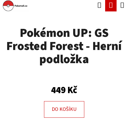
K
Hledat
Náku
Přejít
O
Zpět
Zpět
na
koší
Š
obsah
Pokémon UP: GS
Í
C
K
Frosted Forest - Herní
O
P
podložka
O
T
Ř
449 Kč
E
B
U
DO KOŠÍKU
J