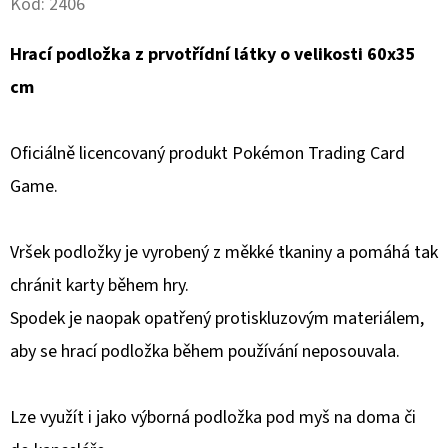
Kód:
2406
D
Hrací podložka z prvotřídní látky o velikosti 60x35
O
cm
P
O
R
Oficiálně licencovaný produkt Pokémon Trading Card
U
Game.
Č
U
J
Vršek podložky je vyrobený z měkké tkaniny a pomáhá tak
E
chránit karty během hry.
M
Spodek je naopak opatřený protiskluzovým materiálem,
E
aby se hrací podložka během používání neposouvala.
POKÉMON
Lze využít i jako výborná podložka pod myš na doma či
ARTBOX
STICKERS