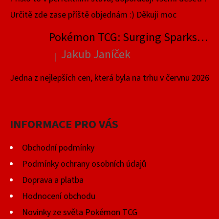
Určitě zde zase příště objednám :) Děkuji moc
Pokémon TCG: Surging Sparks Elite Trainer Box
Jakub Janíček
|
Hodnocení produktu je 4 z 5 hvězdiček.
Jedna z nejlepších cen, která byla na trhu v červnu 2026
INFORMACE PRO VÁS
Obchodní podmínky
Podmínky ochrany osobních údajů
Doprava a platba
Hodnocení obchodu
Novinky ze světa Pokémon TCG