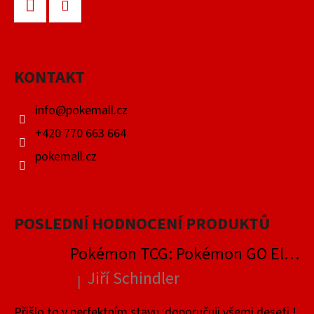
Á
P
Facebook
Instagram
A
KONTAKT
T
Í
info
@
pokemall.cz
+420 770 663 664
pokemall.cz
POSLEDNÍ HODNOCENÍ PRODUKTŮ
Pokémon TCG: Pokémon GO Elite Trainer Box
Jiří Schindler
|
Hodnocení produktu je 5 z 5 hvězdiček.
Přišlo to v perfektním stavu, doporučuji všemi deseti !