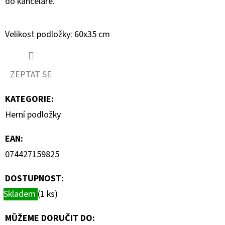
do kanceláře.
SERIES
1-
STICKERS
PACK
Velikost podložky: 60x35 cm
99
Kč
ZEPTAT SE
KATEGORIE
:
Herní podložky
EAN
:
074427159825
DOSTUPNOST:
Skladem
(1 ks)
MŮŽEME DORUČIT DO: