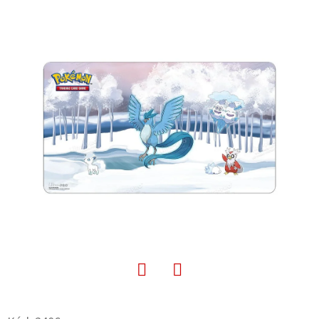
E
T
E
N
A
J
Í
T
?
HLEDAT
Facebook
Twitter