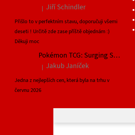
Jiří Schindler
|
Hodnocení produktu je 5 z 5 hvězdiček.
Přišlo to v perfektním stavu, doporučuji všemi
deseti ! Určitě zde zase příště objednám :)
Děkuji moc
Pokémon TCG: Surging Sparks Elite Trainer Box
Jakub Janíček
|
Hodnocení produktu je 4 z 5 hvězdiček.
Jedna z nejlepších cen, která byla na trhu v
červnu 2026