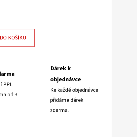
DO KOŠÍKU
Dárek k
darma
objednávce
tí PPL
Ke každé objednávce
ma od 3
přidáme dárek
zdarma.