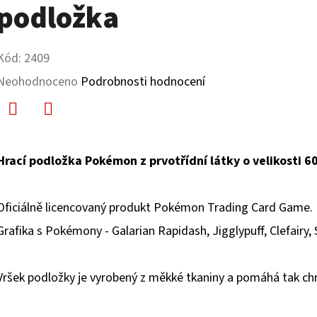
podložka
Kód:
2409
Průměrné
Neohodnoceno
Podrobnosti hodnocení
hodnocení
produktu
Facebook
Twitter
je
Hrací podložka Pokémon z prvotřídní látky o velikosti 
0,0
z
Oficiálně licencovaný produkt Pokémon Trading Card Game.
5
Grafika s Pokémony - Galarian Rapidash, Jigglypuff, Clefairy, S
hvězdiček.
Vršek podložky je vyrobený z měkké tkaniny a pomáhá tak chr