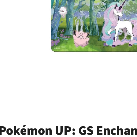
POKÉMON TCG: ME05 PITCH BLACK - ELITE
POKÉMON TCG: GO
TRAINER BOX
449 Kč
1 899 Kč
Pokémon UP: GS Enchant