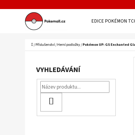
K
Přejít
O
Zpět
Zpět
na
EDICE POKÉMON TC
Š
do
do
obsah
Í
obchodu
obchodu
C
K
Domů
/
Příslušenství
/
Herní podložky
/
Pokémon UP: GS Enchanted Gla
P
O
VYHLEDÁVÁNÍ
S
T
R
HLEDAT
A
N
N