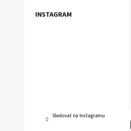
Í
P
INSTAGRAM
A
POKÉMON TCG: ME05 PITCH BLACK -
BOOSTER BUNDLE
N
899 Kč
E
L
Sledovat na Instagramu