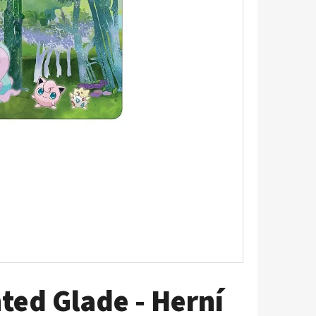
LDEEN 087/084
ed Glade - Herní