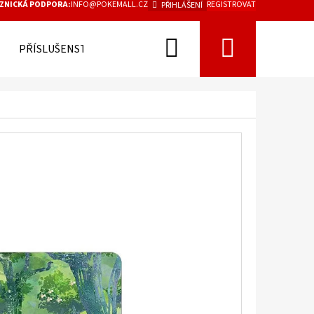
ZNICKÁ PODPORA:
INFO@POKEMALL.CZ
REGISTROVAT
PŘIHLÁŠENÍ
Hledat
Nákupn
PŘÍSLUŠENSTVÍ
košík
Následující