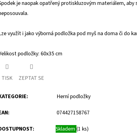
Spodek je naopak opatřený protiskluzovým materiálem, aby 
neposouvala.
Lze využít i jako výborná podložka pod myš na doma či do ka
Velikost podložky: 60x35 cm
TISK
ZEPTAT SE
KATEGORIE
:
Herní podložky
EAN
:
074427158767
DOSTUPNOST:
Skladem
(1 ks)