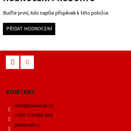
Buďte první, kdo napíše příspěvek k této položce.
PŘIDAT HODNOCENÍ
Z
Á
P
Facebook
Instagram
A
KONTAKT
T
Í
info
@
pokemall.cz
+420 770 663 664
pokemall.cz