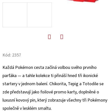
D
O
P
O
R
U
Facebook
Twitter
Č
Kód:
2357
U
J
Každá Pokémon cesta začíná volbou svého prvního
E
M
parťáka — a tahle kolekce ti přináší hned tři ikonické
E
startery v jednom balení. Chikorita, Tepig a Totodile se
zde představují jako foilové promo karty, doplněné o
luxusní kovový pin, který zobrazuje všechny tři Pokémony
POKÉMON
TCG:
společně v lesklém smaltu.
3X