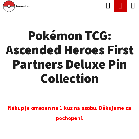
K
Hledat
Náku
Přejít
O
Zpět
Zpět
na
koší
Š
obsah
Pokémon TCG:
Í
C
K
Ascended Heroes First
O
P
Partners Deluxe Pin
O
Collection
T
Ř
E
Nákup je omezen na 1 kus na osobu. Děkujeme za
B
pochopení.
U
J