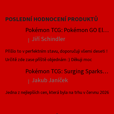
POSLEDNÍ HODNOCENÍ PRODUKTŮ
Pokémon TCG: Pokémon GO Elite Trainer Box
Jiří Schindler
|
Hodnocení produktu je 5 z 5 hvězdiček.
Přišlo to v perfektním stavu, doporučuji všemi deseti !
Určitě zde zase příště objednám :) Děkuji moc
Pokémon TCG: Surging Sparks Elite Trainer Box
Jakub Janíček
|
Hodnocení produktu je 4 z 5 hvězdiček.
Jedna z nejlepších cen, která byla na trhu v červnu 2026