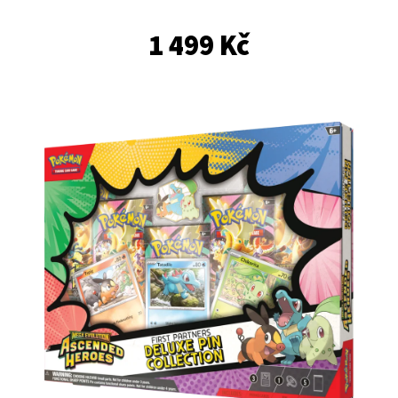
E
T
1 499 Kč
E
N
A
J
Í
T
?
HLEDAT