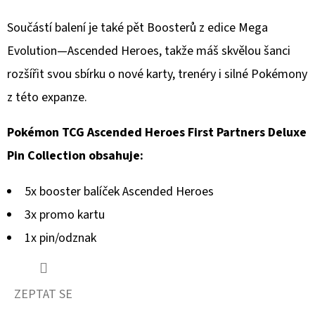
TEAM
ROCKET
Součástí balení je také pět Boosterů z edice Mega
TIN
-
Evolution—Ascended Heroes, takže máš skvělou šanci
MEWTWO/NIDOKING/PERSIAN
rozšířit svou sbírku o nové karty, trenéry i silné Pokémony
3
459
z této expanze.
Kč
Pokémon TCG Ascended Heroes First Partners Deluxe
Pin Collection obsahuje:
5x booster balíček Ascended Heroes
3x promo kartu
1x pin/odznak
ZEPTAT SE